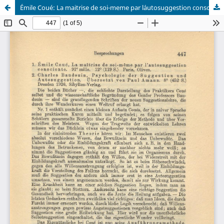
Émile Coué: La maitrise de soi-meme par l´autosuggestion consciente ; Charles Baudouin: Psychologie der Suggestion und Autosuggestion