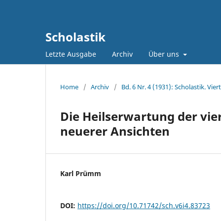
Scholastik
Letzte Ausgabe
Archiv
Über uns
Home
/
Archiv
/
Bd. 6 Nr. 4 (1931): Scholastik. Vie
Die Heilserwartung der vier
neuerer Ansichten
Karl Prümm
DOI:
https://doi.org/10.71742/sch.v6i4.83723